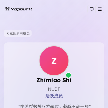
Dark Th
Men
返回所有成员
Z
Sear
Zhimiao Shi
NUDT
活跃成员
"在绝对的执行力面前，战略不值一提"