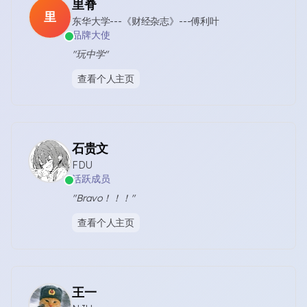
里脊
里
东华大学---《财经杂志》---傅利叶
品牌大使
"玩中学"
查看个人主页
石贵文
FDU
活跃成员
"Bravo！！！"
查看个人主页
王一