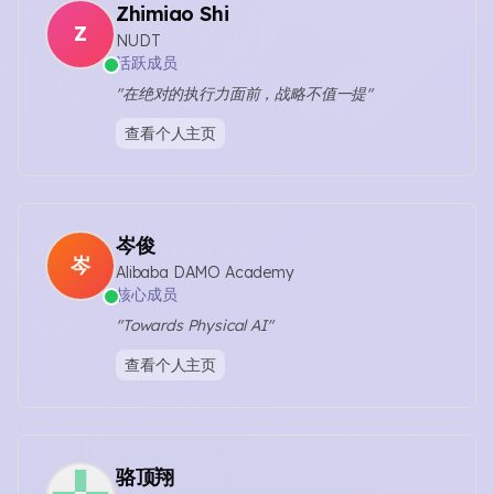
Zhimiao Shi
Z
NUDT
活跃成员
"在绝对的执行力面前，战略不值一提"
查看个人主页
岑俊
岑
Alibaba DAMO Academy
核心成员
"Towards Physical AI"
查看个人主页
骆顶翔