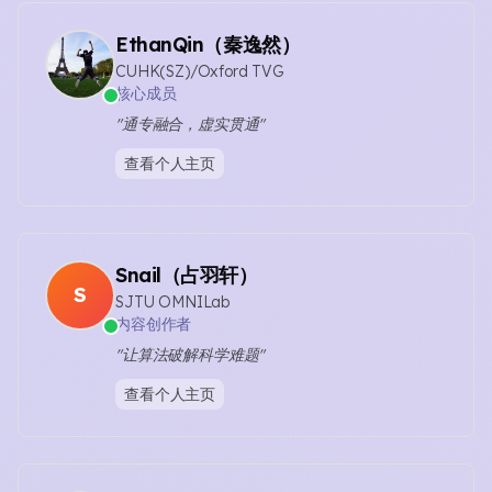
EthanQin（秦逸然）
CUHK(SZ)/Oxford TVG
核心成员
"通专融合，虚实贯通"
查看个人主页
Snail（占羽轩）
S
SJTU OMNILab
内容创作者
"让算法破解科学难题"
查看个人主页