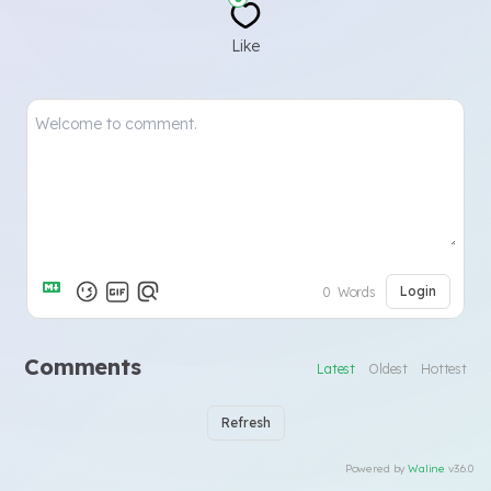
Like
Login
0
Words
Comments
Latest
Oldest
Hottest
Refresh
Powered by
Waline
v3.6.0