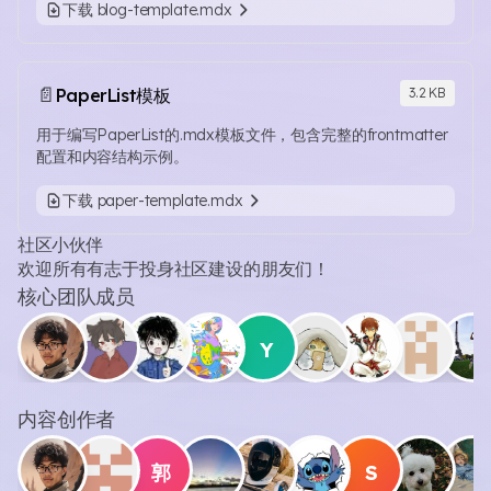
下载 blog-template.mdx
📄
PaperList模板
3.2 KB
用于编写PaperList的.mdx模板文件，包含完整的frontmatter
配置和内容结构示例。
下载 paper-template.mdx
社区小伙伴
欢迎所有有志于投身社区建设的朋友们！
核心团队成员
Y
内容创作者
郭
S