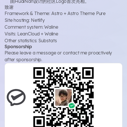
由HuaiNan设计的社区Logo首次亮相。
致谢
Framework & Theme:
Astro
+
Astro Theme Pure
Site hosting:
Netlify
Comment system:
Waline
Visits:
LeanCloud
+
Waline
Other statistics:
Substats
Sponsorship
Please leave a message or contact me proactively
after sponsorship.